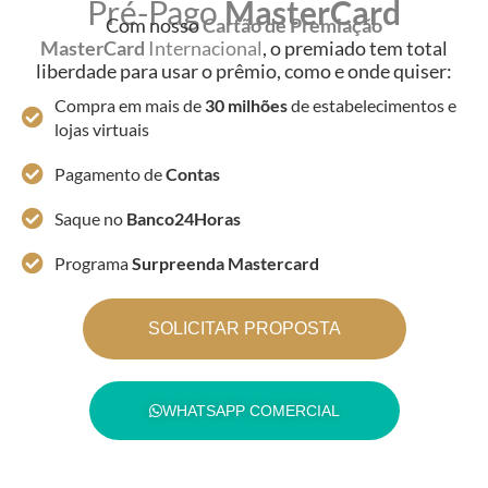
Pré-Pago
MasterCard
Com nosso
Cartão de Premiação
MasterCard
Internacional
, o premiado tem total
liberdade para usar o prêmio, como e onde quiser:
Compra em mais de
30 milhões
de estabelecimentos e
lojas virtuais
Pagamento de
Contas
Saque no
Banco24Horas
Programa
Surpreenda Mastercard
SOLICITAR PROPOSTA
WHATSAPP COMERCIAL