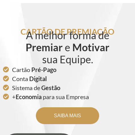
Cartão de Premiação
Conta Digital
CARTÃO DE PREMIAÇÃO
A melhor forma de
Premiar
e
Motivar
sua Equipe.
Cartão
Pré-Pago
Conta
Digital
Sistema de
Gestão
+
Economia
para sua Empresa
SAIBA MAIS